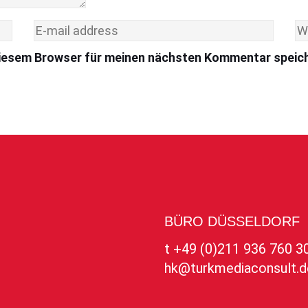
diesem Browser für meinen nächsten Kommentar speic
BÜRO DÜSSELDORF
t +49 (0)211 936 760 3
hk@turkmediaconsult.d